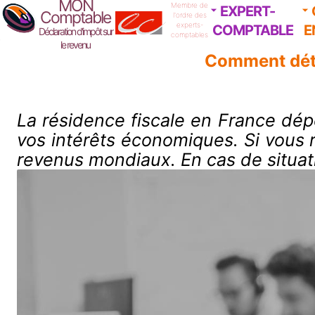
MON
Membre de
EXPERT-
Comptable
l'ordre des
experts-
COMPTABLE
E
Déclaration d'impôt sur
comptables
le revenu
Comment déte
La résidence fiscale en France dépe
vos intérêts économiques. Si vous r
revenus mondiaux. En cas de situatio