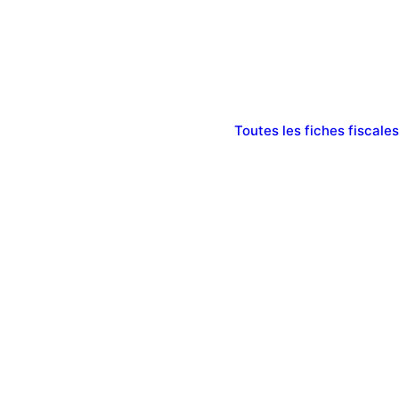
Toutes les fiches fiscales
vous
 la France entière