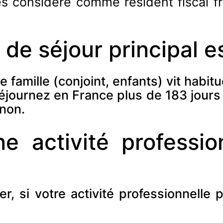
tes considéré comme résident fiscal f
u de séjour principal 
tre famille (conjoint, enfants) vit habit
séjournez en France plus de 183 jours
 non.
 activité profession
r, si votre activité professionnelle