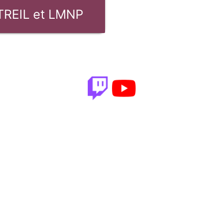
REIL et LMNP
Proche de 
15 adresses physiques sur