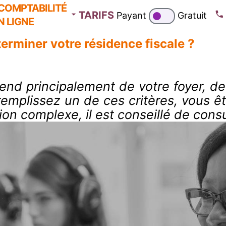
COMPTABILITÉ
TARIFS
Payant
Gratuit
N LIGNE
rminer votre résidence fiscale ?
nd principalement de votre foyer, de 
emplissez un de ces critères, vous êt
n complexe, il est conseillé de consul